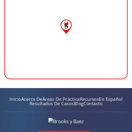
Inicio
Acerca De
Áreas De Práctica
Recursos
En Español
Resultados De Casos
Blog
Contacto