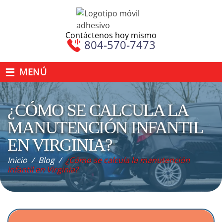
Contáctenos hoy mismo
804-570-7473
≡
MENÚ
¿CÓMO SE CALCULA LA
MANUTENCIÓN INFANTIL
EN VIRGINIA?
Inicio
/
Blog
/
¿Cómo se calcula la manutención
infantil en Virginia?